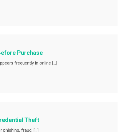
Before Purchase
pears frequently in online […]
redential Theft
 phishing, fraud, […]