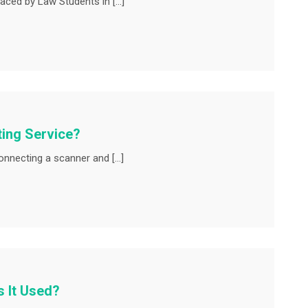
aced by Law Students in […]
ing Service?
onnecting a scanner and […]
s It Used?