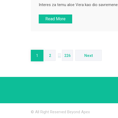
Interes za temu aloe Vera kao dio savremene 
Read More
Posts
pagination
Next
1
2
…
226
© All Right Reserved Beyond Apex