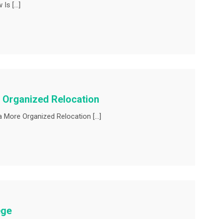
 Is […]
e Organized Relocation
a More Organized Relocation […]
ege