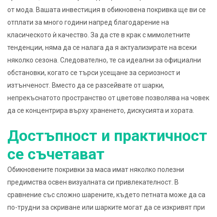
от мода. Вашата инвестиция в обикновена покривка ще ви се
отплати за много години напред благодарение на
класическото ѝ качество. За да сте в крак с мимолетните
тенденции, няма да се налага да я актуализирате на всеки
няколко сезона. Следователно, те са идеални за официални
обстановки, когато се търси усещане за сериозност и
изтънченост. Вместо да се разсейвате от шарки,
непрекъснатото пространство от цветове позволява на човек
да се концентрира върху храненето, дискусията и хората.
Достъпност и практичност
се съчетават
Обикновените покривки за маса имат няколко полезни
предимства освен визуалната си привлекателност. В
сравнение със сложно шарените, където петната може да са
по-трудни за скриване или шарките могат да се изкривят при