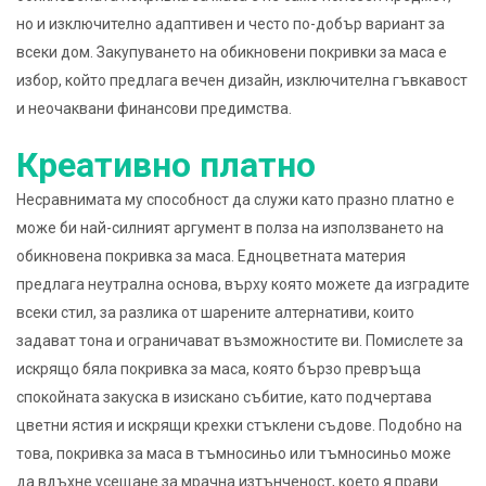
но и изключително адаптивен и често по-добър вариант за
всеки дом. Закупуването на обикновени покривки за маса е
избор, който предлага вечен дизайн, изключителна гъвкавост
и неочаквани финансови предимства.
Креативно платно
Несравнимата му способност да служи като празно платно е
може би най-силният аргумент в полза на използването на
обикновена покривка за маса. Едноцветната материя
предлага неутрална основа, върху която можете да изградите
всеки стил, за разлика от шарените алтернативи, които
задават тона и ограничават възможностите ви. Помислете за
искрящо бяла покривка за маса, която бързо превръща
спокойната закуска в изискано събитие, като подчертава
цветни ястия и искрящи крехки стъклени съдове. Подобно на
това, покривка за маса в тъмносиньо или тъмносиньо може
да вдъхне усещане за мрачна изтънченост, което я прави