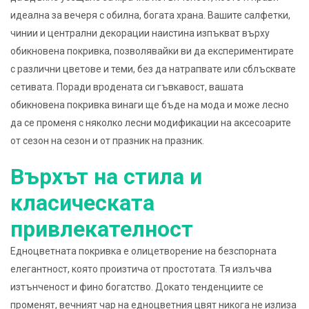
идеална за вечеря с обилна, богата храна. Вашите салфетки,
чинии и централни декорации наистина изпъкват върху
обикновена покривка, позволявайки ви да експериментирате
с различни цветове и теми, без да натрапвате или сблъсквате
сетивата. Поради вродената си гъвкавост, вашата
обикновена покривка винаги ще бъде на мода и може лесно
да се променя с няколко лесни модификации на аксесоарите
от сезон на сезон и от празник на празник.
Върхът на стила и
класическата
привлекателност
Едноцветната покривка е олицетворение на безспорната
елегантност, която произтича от простотата. Тя излъчва
изтънченост и фино богатство. Докато тенденциите се
променят, вечният чар на едноцветния цвят никога не излиза