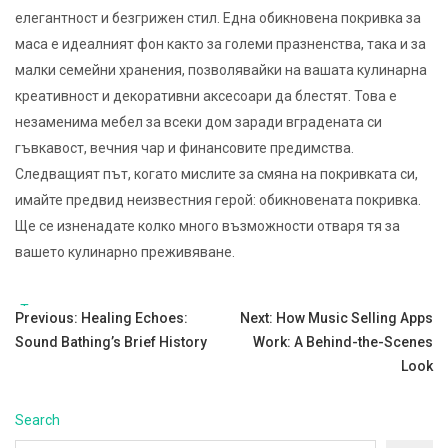
елегантност и безгрижен стил. Една обикновена покривка за
маса е идеалният фон както за големи празненства, така и за
малки семейни хранения, позволявайки на вашата кулинарна
креативност и декоративни аксесоари да блестят. Това е
незаменима мебел за всеки дом заради вградената си
гъвкавост, вечния чар и финансовите предимства.
Следващият път, когато мислите за смяна на покривката си,
имайте предвид неизвестния герой: обикновената покривка.
Ще се изненадате колко много възможности отваря тя за
вашето кулинарно преживяване.
Tags:
Post
Previous:
Healing Echoes:
Next:
How Music Selling Apps
Sound Bathing’s Brief History
Work: A Behind-the-Scenes
navigation
Look
Search