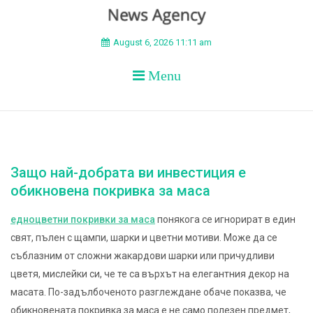
BEYOND APEX
August 6, 2026 11:11 am
Menu
Защо най-добрата ви инвестиция е
обикновена покривка за маса
едноцветни покривки за маса
понякога се игнорират в един
свят, пълен с щампи, шарки и цветни мотиви. Може да се
съблазним от сложни жакардови шарки или причудливи
цветя, мислейки си, че те са върхът на елегантния декор на
масата. По-задълбоченото разглеждане обаче показва, че
обикновената покривка за маса е не само полезен предмет,