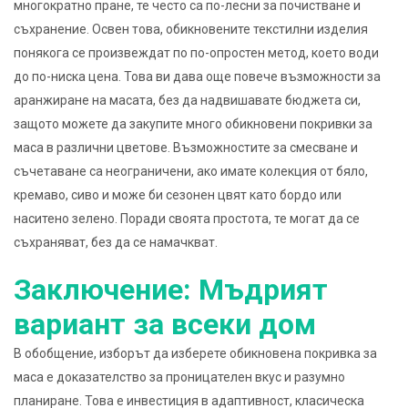
многократно пране, те често са по-лесни за почистване и
съхранение. Освен това, обикновените текстилни изделия
понякога се произвеждат по по-опростен метод, което води
до по-ниска цена. Това ви дава още повече възможности за
аранжиране на масата, без да надвишавате бюджета си,
защото можете да закупите много обикновени покривки за
маса в различни цветове. Възможностите за смесване и
съчетаване са неограничени, ако имате колекция от бяло,
кремаво, сиво и може би сезонен цвят като бордо или
наситено зелено. Поради своята простота, те могат да се
съхраняват, без да се намачкват.
Заключение: Мъдрият
вариант за всеки дом
В обобщение, изборът да изберете обикновена покривка за
маса е доказателство за проницателен вкус и разумно
планиране. Това е инвестиция в адаптивност, класическа