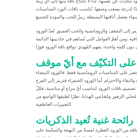
ود تتحدث عن نفسها، لذا لا تحتاج باقة منها إلى أي زينة
 جدًا لدرجة يصعب وصفها. تُناسب باقات الورد المناسبات
واء بفضل أناقتها البسيطة. رمزٌ للحب والمودة للجميع
مز إلى الشغف والرومانسية والحب العميق. تُعدّ الورود
افية. ومن أهمّ العوامل التي تُساهم في جاذبيتها الدائمة
على التكيّف مع أيّ موقف
قتصر على المناسبات الرومانسية فقط. فالورود البيضاء
والنقاء والاحترام. أما الورود الصفراء فترمز إلى الفرح
كن تصميم باقات الورود لتناسب أيّ مزاج أو مناسبة، فكلّ
حبّي الزهور ومُقدّمي الهدايا، نظرًا لطيفها الواسع من
التعبيرات العاطفية.
رائحة غنية تُعيد الذكريات
 باقة من الورود العطرة لمسةً من البهجة والسكينة على