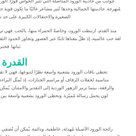
جوانب من جاذبية الورود المتأصلة التي تُثير الحواس فورًا. الور
مُبهرجة. جاذبيتها الجمالية وحدها تُثير مشاعر غالبًا ما تكون قوية
الصغيرة والاحتفالات الكبيرة على حد س
منذ القدم، ارتبطت الورود، وخاصةً الحمراء منها، بالحب. فهي تر
لغة حب عالمية، إذ ظلّ معناها ثابتًا عبر العصور وتجاوز الحدود الثق
ثباتها. فحتى دون كلمة واحدة، يفهم المُهدي دوافع باقة الورود فورًا.
القدرة 
تحظى باقات الورود بشعبية واسعة نظرًا لتنوعها، فهي لا ت
مناسبة لحفلات الزفاف أو مراسم الجنازات، إذ تُمثّل البراءة 
والرفقة، بينما ترمز الزهور الوردية إلى التقدير والامتنان. يُم
لون يحمل رسالة مُميّزة. وتحظى الورود بشعبية واسعة بين مُ
رائحة الورود الأصيلة مُهدئة، عاطفية، ودائمة. يُمكن أن تُضفي