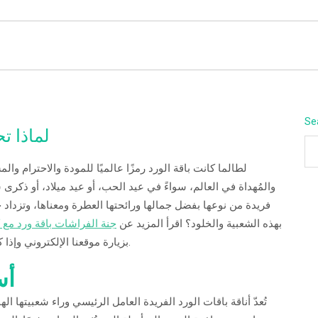
BEYOND APEX
Se
لماذا ت
لطالما كانت باقة الورد رمزًا عالميًا للمودة والاحترام وال
والمُهداة في العالم، سواءً في عيد الحب، أو عيد ميلاد، أو ذكر
فريدة من نوعها بفضل جمالها ورائحتها العطرة ومعناها، وتزداد 
بهذه الشعبية والخلود؟ اقرأ المزيد عن
جنة الفراشات باقة ورد مع 
بزيارة موقعنا الإلكتروني وإذا كانت لديك أي أسئلة تتعلق بهذا الموضوع، فتواصل معنا.
أس
تُعدّ أناقة باقات الورد الفريدة العامل الرئيسي وراء شعبيتها الهائلة