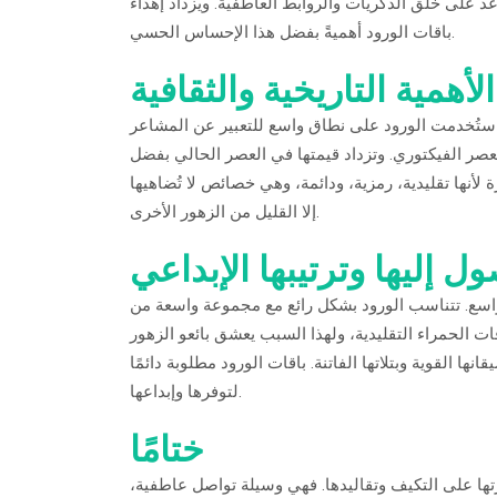
عد على خلق الذكريات والروابط العاطفية. ويزداد إهداء
باقات الورود أهميةً بفضل هذا الإحساس الحسي.
الأهمية التاريخية والثقافية
 استُخدمت الورود على نطاق واسع للتعبير عن المشاعر
عصر الفيكتوري. وتزداد قيمتها في العصر الحالي بفضل
لأنها تقليدية، رمزية، ودائمة، وهي خصائص لا تُضاهيها
إلا القليل من الزهور الأخرى.
 إليها وترتيبها الإبداعي
 واسع. تتناسب الورود بشكل رائع مع مجموعة واسعة من
ات الحمراء التقليدية، ولهذا السبب يعشق بائعو الزهور
ا القوية وبتلاتها الفاتنة. باقات الورود مطلوبة دائمًا
لتوفرها وإبداعها.
ختامًا
رتها على التكيف وتقاليدها. فهي وسيلة تواصل عاطفية،