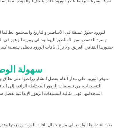
الغرفة بسرعة. يرتبط عطر الورود عادةً بالدفء والمودة، مما يُسا
للورود جذورٌ عميقة في الأساطير والتاريخ والمجتمع. لطالما
وسرد القصص، من الأساطير اليونانية إلى رمزية الزهور في ال
حضورها الثقافي العريق. ولا تزال باقات الورود تحظى بشعبية كبيرة 
سهولة الوصول
تتوفر الورود على مدار العام بفضل انتشار زراعتها على نطاق
التنسيقات، من تنسيقات الزهور المختلطة الراقية إلى الباق
استخدامها. فهي مثالية لتنسيقات الزهور الإبداعية بفضل سيقانه
يعود انتشارها الواسع إلى مزيج جمال باقات الورود ورمزيتها وقد