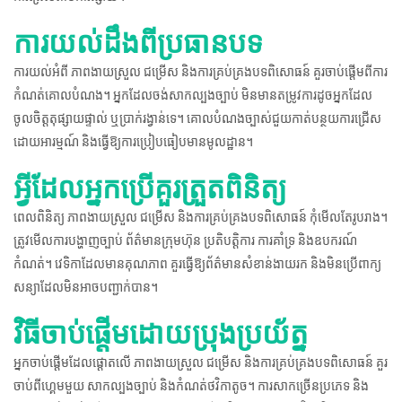
ការយល់ដឹងពីប្រធានបទ
ការយល់អំពី ភាពងាយស្រួល ជម្រើស និងការគ្រប់គ្រងបទពិសោធន៍ គួរចាប់ផ្តើមពីការ
កំណត់គោលបំណង។ អ្នកដែលចង់សាកល្បងច្បាប់ មិនមានតម្រូវការដូចអ្នកដែល
ចូលចិត្តតុផ្សាយផ្ទាល់ ឬប្រាក់រង្វាន់ទេ។ គោលបំណងច្បាស់ជួយកាត់បន្ថយការជ្រើស
ដោយអារម្មណ៍ និងធ្វើឱ្យការប្រៀបធៀបមានមូលដ្ឋាន។
អ្វីដែលអ្នកប្រើគួរត្រួតពិនិត្យ
ពេលពិនិត្យ ភាពងាយស្រួល ជម្រើស និងការគ្រប់គ្រងបទពិសោធន៍ កុំមើលតែរូបរាង។
ត្រូវមើលការបង្ហាញច្បាប់ ព័ត៌មានក្រុមហ៊ុន ប្រតិបត្តិការ ការគាំទ្រ និងឧបករណ៍
កំណត់។ វេទិកាដែលមានគុណភាព គួរធ្វើឱ្យព័ត៌មានសំខាន់ងាយរក និងមិនប្រើពាក្យ
សន្យាដែលមិនអាចបញ្ជាក់បាន។
វិធីចាប់ផ្តើមដោយប្រុងប្រយ័ត្ន
អ្នកចាប់ផ្តើមដែលផ្តោតលើ ភាពងាយស្រួល ជម្រើស និងការគ្រប់គ្រងបទពិសោធន៍ គួរ
ចាប់ពីហ្គេមមួយ សាកល្បងច្បាប់ និងកំណត់ថវិកាតូច។ ការសាកច្រើនប្រភេទ និង