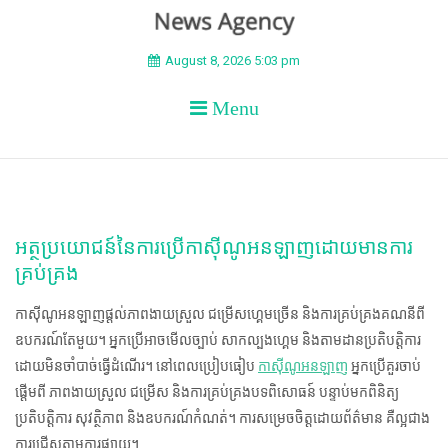
BEYOND APEX
August 8, 2026 5:03 pm
Menu
អត្ថប្រយោជន៍នៃការប្រើកាស៊ីណូអនឡាញដោយមានការ
គ្រប់គ្រង
កាស៊ីណូអនឡាញផ្តល់ភាពងាយស្រួល ជម្រើសហ្គេមច្រើន និងការគ្រប់គ្រងគណនីពី
ឧបករណ៍តែមួយ។ អ្នកប្រើអាចមើលច្បាប់ សាកល្បងហ្គេម និងតាមដានប្រតិបត្តិការ
ដោយមិនចាំបាច់ធ្វើដំណើរ។ នៅពេលប្រៀបធៀប
កាស៊ីណូអនឡាញ
អ្នកប្រើគួរចាប់
ផ្តើមពី ភាពងាយស្រួល ជម្រើស និងការគ្រប់គ្រងបទពិសោធន៍ បន្ទាប់មកពិនិត្យ
ប្រតិបត្តិការ សុវត្ថិភាព និងឧបករណ៍កំណត់។ ការសម្រេចចិត្តដោយព័ត៌មាន គឺល្អជាង
ការជ្រើសតាមការផ្សាយ។