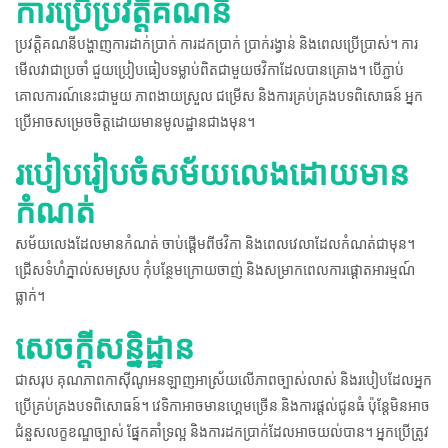
ការប្រើប្រវត្តិគណនី
ប្រវត្តិគណនីបង្ហាញការដាក់ប្រាក់ ការដកប្រាក់ ប្រាក់រង្វាន់ និងពេលប្រើប្រាស់។ ការ
មើលវាជាប្រចាំ ជួយប្រៀបធៀបទម្លាប់ពិតជាមួយថវិកាដែលបានគ្រោង។ បើភ្ជាប់
គោលការណ៍នេះជាមួយ ភាពងាយស្រួល ជម្រើស និងការគ្រប់គ្រងបទពិសោធន៍ អ្នក
ប្រើអាចសម្រេចចិត្តដោយមានមូលដ្ឋានជាងមុន។
របៀបរៀបចំសម័យលេងដោយមាន
កំណត់
សម័យលេងដែលមានកំណត់ ចាប់ផ្តើមពីថវិកា និងពេលវេលាដែលកំណត់ជាមុន។
ជ្រើសទំហំភ្នាល់សមស្រប កុំបន្ថែមក្រោយចាញ់ និងសម្រាកពេលការផ្តោតអារម្មណ៍
ធ្លាក់។
សេចក្តីសន្និដ្ឋាន
ជាសរុប គុណភាពកាស៊ីណូអនឡាញអាស្រ័យលើភាពច្បាស់លាស់ និងរបៀបដែលអ្នក
ប្រើគ្រប់គ្រងបទពិសោធន៍។ វេទិកាអាចមានហ្គេមច្រើន និងការផ្តល់ជូនធំ ប៉ុន្តែមិនអាច
ជំនួសលក្ខខណ្ឌច្បាស់ ផ្នែកគាំទ្រល្អ និងការដកប្រាក់ដែលអាចយល់បាន។ អ្នកប្រើត្រូវ