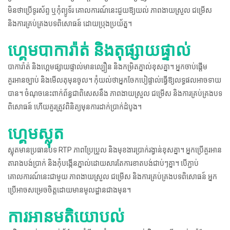
មិនថាប្រើទូរស័ព្ទ ឬកុំព្យូទ័រ គោលការណ៍នេះជួយឱ្យយល់ ភាពងាយស្រួល ជម្រើស
និងការគ្រប់គ្រងបទពិសោធន៍ ដោយប្រុងប្រយ័ត្ន។
ហ្គេមបាការ៉ាត់ និងតុផ្សាយផ្ទាល់
បាការ៉ាត់ និងហ្គេមផ្សាយផ្ទាល់មានល្បឿន និងកម្រិតភ្នាល់ខុសគ្នា។ អ្នកចាប់ផ្តើម
គួរអានច្បាប់ និងមើលតុមុនចូល។ កុំយល់ថាអ្នកចែកបៀផ្ទាល់ធ្វើឱ្យលទ្ធផលអាចទាយ
បាន។ ចំណុចនេះពាក់ព័ន្ធជាពិសេសនឹង ភាពងាយស្រួល ជម្រើស និងការគ្រប់គ្រងបទ
ពិសោធន៍ ហើយគួរត្រូវពិនិត្យមុនការដាក់ប្រាក់ដំបូង។
ហ្គេមស្លុត
ស្លុតមានប្រធានបទ RTP ភាពប្រែប្រួល និងមុខងារប្រាក់រង្វាន់ខុសគ្នា។ អ្នកប្រើគួរអាន
តារាងបង់ប្រាក់ និងកុំបង្កើនភ្នាល់ដោយសារតែការខាតបង់ជាប់ៗគ្នា។ បើភ្ជាប់
គោលការណ៍នេះជាមួយ ភាពងាយស្រួល ជម្រើស និងការគ្រប់គ្រងបទពិសោធន៍ អ្នក
ប្រើអាចសម្រេចចិត្តដោយមានមូលដ្ឋានជាងមុន។
ការអានមតិយោបល់