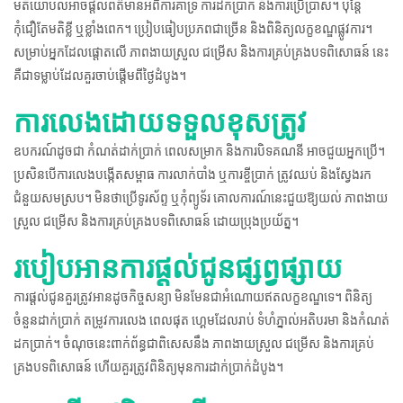
មតិយោបល់អាចផ្តល់ព័ត៌មានអំពីការគាំទ្រ ការដកប្រាក់ និងការប្រើប្រាស់។ ប៉ុន្តែ
កុំជឿតែមតិខ្លី ឬខ្លាំងពេក។ ប្រៀបធៀបប្រភពជាច្រើន និងពិនិត្យលក្ខខណ្ឌផ្លូវការ។
សម្រាប់អ្នកដែលផ្តោតលើ ភាពងាយស្រួល ជម្រើស និងការគ្រប់គ្រងបទពិសោធន៍ នេះ
គឺជាទម្លាប់ដែលគួរចាប់ផ្តើមពីថ្ងៃដំបូង។
ការលេងដោយទទួលខុសត្រូវ
ឧបករណ៍ដូចជា កំណត់ដាក់ប្រាក់ ពេលសម្រាក និងការបិទគណនី អាចជួយអ្នកប្រើ។
ប្រសិនបើការលេងបង្កើតសម្ពាធ ការលាក់បាំង ឬការខ្ចីប្រាក់ ត្រូវឈប់ និងស្វែងរក
ជំនួយសមស្រប។ មិនថាប្រើទូរស័ព្ទ ឬកុំព្យូទ័រ គោលការណ៍នេះជួយឱ្យយល់ ភាពងាយ
ស្រួល ជម្រើស និងការគ្រប់គ្រងបទពិសោធន៍ ដោយប្រុងប្រយ័ត្ន។
របៀបអានការផ្តល់ជូនផ្សព្វផ្សាយ
ការផ្តល់ជូនគួរត្រូវអានដូចកិច្ចសន្យា មិនមែនជាអំណោយឥតលក្ខខណ្ឌទេ។ ពិនិត្យ
ចំនួនដាក់ប្រាក់ តម្រូវការលេង ពេលផុត ហ្គេមដែលរាប់ ទំហំភ្នាល់អតិបរមា និងកំណត់
ដកប្រាក់។ ចំណុចនេះពាក់ព័ន្ធជាពិសេសនឹង ភាពងាយស្រួល ជម្រើស និងការគ្រប់
គ្រងបទពិសោធន៍ ហើយគួរត្រូវពិនិត្យមុនការដាក់ប្រាក់ដំបូង។