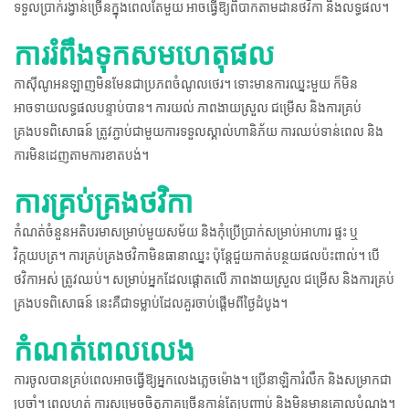
ទទួលប្រាក់រង្វាន់ច្រើនក្នុងពេលតែមួយ អាចធ្វើឱ្យពិបាកតាមដានថវិកា និងលទ្ធផល។
ការរំពឹងទុកសមហេតុផល
កាស៊ីណូអនឡាញមិនមែនជាប្រភពចំណូលថេរ។ ទោះមានការឈ្នះមួយ ក៏មិន
អាចទាយលទ្ធផលបន្ទាប់បាន។ ការយល់ ភាពងាយស្រួល ជម្រើស និងការគ្រប់
គ្រងបទពិសោធន៍ ត្រូវភ្ជាប់ជាមួយការទទួលស្គាល់ហានិភ័យ ការឈប់ទាន់ពេល និង
ការមិនដេញតាមការខាតបង់។
ការគ្រប់គ្រងថវិកា
កំណត់ចំនួនអតិបរមាសម្រាប់មួយសម័យ និងកុំប្រើប្រាក់សម្រាប់អាហារ ផ្ទះ ឬ
វិក្កយបត្រ។ ការគ្រប់គ្រងថវិកាមិនធានាឈ្នះ ប៉ុន្តែជួយកាត់បន្ថយផលប៉ះពាល់។ បើ
ថវិកាអស់ ត្រូវឈប់។ សម្រាប់អ្នកដែលផ្តោតលើ ភាពងាយស្រួល ជម្រើស និងការគ្រប់
គ្រងបទពិសោធន៍ នេះគឺជាទម្លាប់ដែលគួរចាប់ផ្តើមពីថ្ងៃដំបូង។
កំណត់ពេលលេង
ការចូលបានគ្រប់ពេលអាចធ្វើឱ្យអ្នកលេងភ្លេចម៉ោង។ ប្រើនាឡិការំលឹក និងសម្រាកជា
ប្រចាំ។ ពេលហត់ ការសម្រេចចិត្តភាគច្រើនកាន់តែប្រញាប់ និងមិនមានគោលបំណង។