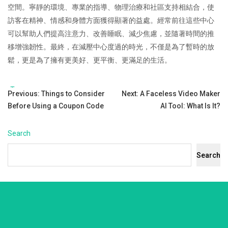
空間。寧靜的環境、專業的指導、物理治療和社區支持相結合，使
訪客在精神、情感和身體方面獲得顯著的益處。經常前往這些中心
可以幫助人們提高注意力、改善睡眠、減少焦慮，並隨著時間的推
移增強韌性。最終，在減壓中心度過的時光，不僅是為了暫時的放
鬆，更是為了擁有更美好、更平衡、更滿足的生活。
Tags:
Post
Previous:
Things to Consider
Next:
A Faceless Video Maker
Before Using a Coupon Code
AI Tool: What Is It?
navigation
Search
Search