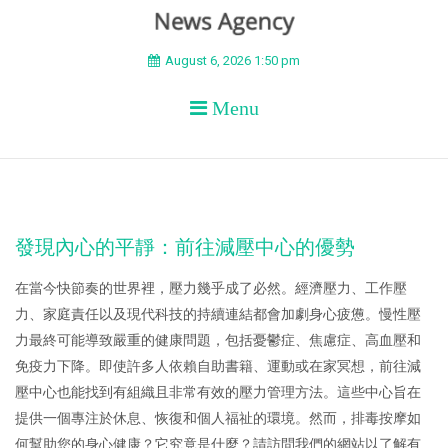
BEYOND APEX
August 6, 2026 1:50 pm
Menu
發現內心的平靜：前往減壓中心的優勢
在當今快節奏的世界裡，壓力幾乎成了必然。經濟壓力、工作壓
力、家庭責任以及現代科技的持續連結都會加劇身心疲憊。慢性壓
力最終可能導致嚴重的健康問題，包括憂鬱症、焦慮症、高血壓和
免疫力下降。即使許多人依賴自助書籍、運動或在家冥想，前往減
壓中心也能找到有組織且非常有效的壓力管理方法。這些中心旨在
提供一個專注於休息、恢復和個人福祉的環境。然而，排毒按摩如
何幫助您的身心健康？它究竟是什麼？請訪問我們的網站以了解有