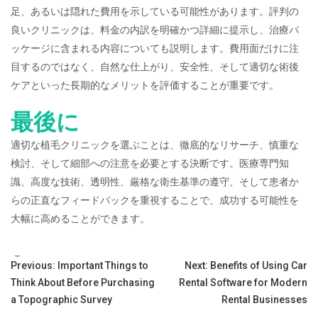
足、あるいは隠れた費用を示している可能性があります。評判の
良いクリニックは、料金の内訳を明確かつ詳細に提示し、治療パ
ッケージに含まれる内容についても説明します。費用面だけに注
目するのではなく、自然な仕上がり、安全性、そして適切な術後
ケアといった長期的なメリットを評価することが重要です。
最後に
適切な植毛クリニックを選ぶことは、徹底的なリサーチ、慎重な
検討、そして細部への注意を必要とする決断です。医療専門知
識、高度な技術、透明性、厳格な衛生基準の遵守、そして患者か
らの正直なフィードバックを重視することで、成功する可能性を
大幅に高めることができます。
Tags:
Post
Previous:
Important Things to
Next:
Benefits of Using Car
Think About Before Purchasing
Rental Software for Modern
navigation
a Topographic Survey
Rental Businesses