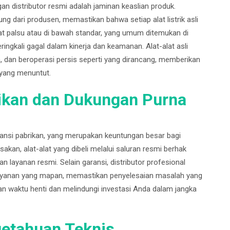
an distributor resmi adalah jaminan keaslian produk.
ng dari produsen, memastikan bahwa setiap alat listrik asli
lat palsu atau di bawah standar, yang umum ditemukan di
eringkali gagal dalam kinerja dan keamanan. Alat-alat asli
, dan beroperasi persis seperti yang dirancang, memberikan
 yang menuntut.
rikan dan Dukungan Purna
ransi pabrikan, yang merupakan keuntungan besar bagi
usakan, alat-alat yang dibeli melalui saluran resmi berhak
 layanan resmi. Selain garansi, distributor profesional
at layanan yang mapan, memastikan penyelesaian masalah yang
an waktu henti dan melindungi investasi Anda dalam jangka
getahuan Teknis