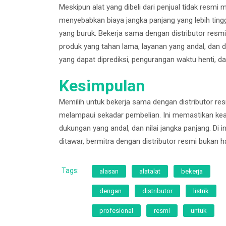
Meskipun alat yang dibeli dari penjual tidak resmi m
menyebabkan biaya jangka panjang yang lebih tingg
yang buruk. Bekerja sama dengan distributor resmi 
produk yang tahan lama, layanan yang andal, dan du
yang dapat diprediksi, pengurangan waktu henti, d
Kesimpulan
Memilih untuk bekerja sama dengan distributor resm
melampaui sekadar pembelian. Ini memastikan keas
dukungan yang andal, dan nilai jangka panjang. Di i
ditawar, bermitra dengan distributor resmi bukan ha
Tags:
alasan
alatalat
bekerja
dengan
distributor
listrik
profesional
resmi
untuk