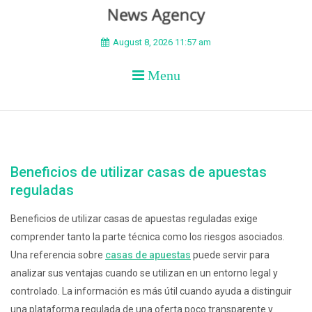
BEYOND APEX
August 8, 2026 11:57 am
Menu
Beneficios de utilizar casas de apuestas
reguladas
Beneficios de utilizar casas de apuestas reguladas exige
comprender tanto la parte técnica como los riesgos asociados.
Una referencia sobre
casas de apuestas
puede servir para
analizar sus ventajas cuando se utilizan en un entorno legal y
controlado. La información es más útil cuando ayuda a distinguir
una plataforma regulada de una oferta poco transparente y