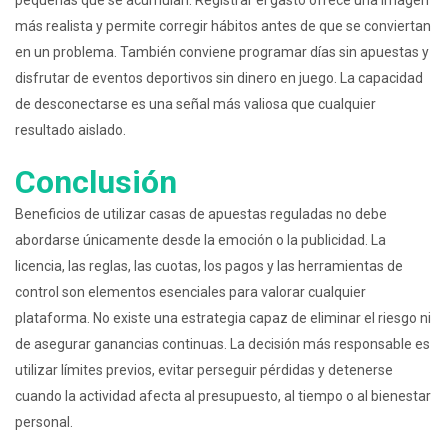
pequeñas que se acumulan. Registrar el gasto ofrece una imagen
más realista y permite corregir hábitos antes de que se conviertan
en un problema. También conviene programar días sin apuestas y
disfrutar de eventos deportivos sin dinero en juego. La capacidad
de desconectarse es una señal más valiosa que cualquier
resultado aislado.
Conclusión
Beneficios de utilizar casas de apuestas reguladas no debe
abordarse únicamente desde la emoción o la publicidad. La
licencia, las reglas, las cuotas, los pagos y las herramientas de
control son elementos esenciales para valorar cualquier
plataforma. No existe una estrategia capaz de eliminar el riesgo ni
de asegurar ganancias continuas. La decisión más responsable es
utilizar límites previos, evitar perseguir pérdidas y detenerse
cuando la actividad afecta al presupuesto, al tiempo o al bienestar
personal.