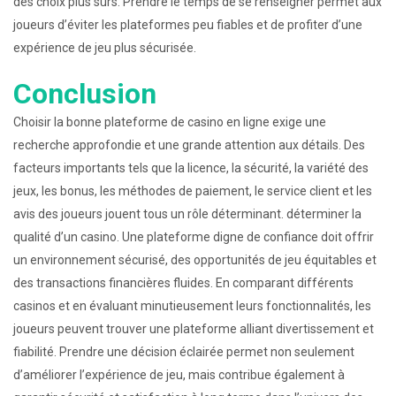
des choix plus sûrs. Prendre le temps de se renseigner permet aux
joueurs d’éviter les plateformes peu fiables et de profiter d’une
expérience de jeu plus sécurisée.
Conclusion
Choisir la bonne plateforme de casino en ligne exige une
recherche approfondie et une grande attention aux détails. Des
facteurs importants tels que la licence, la sécurité, la variété des
jeux, les bonus, les méthodes de paiement, le service client et les
avis des joueurs jouent tous un rôle déterminant. déterminer la
qualité d’un casino. Une plateforme digne de confiance doit offrir
un environnement sécurisé, des opportunités de jeu équitables et
des transactions financières fluides. En comparant différents
casinos et en évaluant minutieusement leurs fonctionnalités, les
joueurs peuvent trouver une plateforme alliant divertissement et
fiabilité. Prendre une décision éclairée permet non seulement
d’améliorer l’expérience de jeu, mais contribue également à