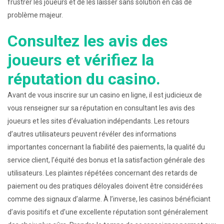
frustrer les joueurs et de les laisser sans solution en cas de
problème majeur.
Consultez les avis des
joueurs et vérifiez la
réputation du casino.
Avant de vous inscrire sur un casino en ligne, il est judicieux de
vous renseigner sur sa réputation en consultant les avis des
joueurs et les sites d’évaluation indépendants. Les retours
d’autres utilisateurs peuvent révéler des informations
importantes concernant la fiabilité des paiements, la qualité du
service client, l’équité des bonus et la satisfaction générale des
utilisateurs. Les plaintes répétées concernant des retards de
paiement ou des pratiques déloyales doivent être considérées
comme des signaux d’alarme. À l’inverse, les casinos bénéficiant
d’avis positifs et d’une excellente réputation sont généralement