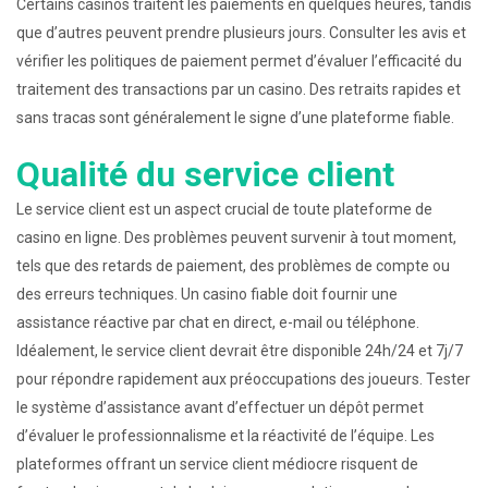
Certains casinos traitent les paiements en quelques heures, tandis
que d’autres peuvent prendre plusieurs jours. Consulter les avis et
vérifier les politiques de paiement permet d’évaluer l’efficacité du
traitement des transactions par un casino. Des retraits rapides et
sans tracas sont généralement le signe d’une plateforme fiable.
Qualité du service client
Le service client est un aspect crucial de toute plateforme de
casino en ligne. Des problèmes peuvent survenir à tout moment,
tels que des retards de paiement, des problèmes de compte ou
des erreurs techniques. Un casino fiable doit fournir une
assistance réactive par chat en direct, e-mail ou téléphone.
Idéalement, le service client devrait être disponible 24h/24 et 7j/7
pour répondre rapidement aux préoccupations des joueurs. Tester
le système d’assistance avant d’effectuer un dépôt permet
d’évaluer le professionnalisme et la réactivité de l’équipe. Les
plateformes offrant un service client médiocre risquent de