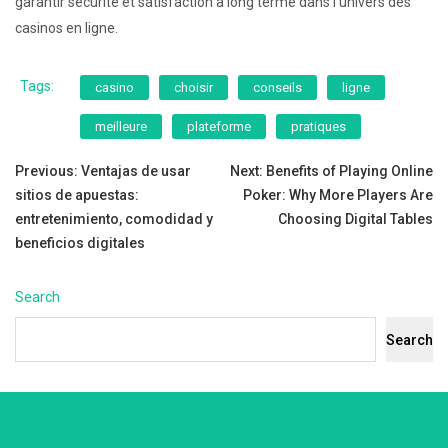
garantir sécurité et satisfaction à long terme dans l’univers des
casinos en ligne.
Tags:
casino
choisir
conseils
ligne
meilleure
plateforme
pratiques
Post
Previous:
Ventajas de usar
Next:
Benefits of Playing Online
sitios de apuestas:
Poker: Why More Players Are
navigation
entretenimiento, comodidad y
Choosing Digital Tables
beneficios digitales
Search
Search