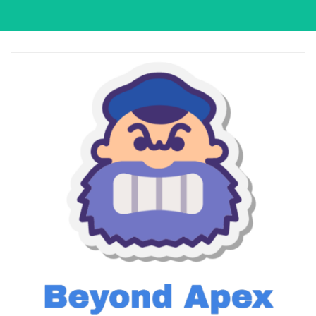
Skip
to
content