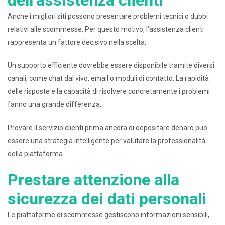
dell’assistenza clienti
Anche i migliori siti possono presentare problemi tecnici o dubbi
relativi alle scommesse. Per questo motivo, l’assistenza clienti
rappresenta un fattore decisivo nella scelta.
Un supporto efficiente dovrebbe essere disponibile tramite diversi
canali, come chat dal vivo, email o moduli di contatto. La rapidità
delle risposte e la capacità di risolvere concretamente i problemi
fanno una grande differenza.
Provare il servizio clienti prima ancora di depositare denaro può
essere una strategia intelligente per valutare la professionalità
della piattaforma.
Prestare attenzione alla
sicurezza dei dati personali
Le piattaforme di scommesse gestiscono informazioni sensibili,