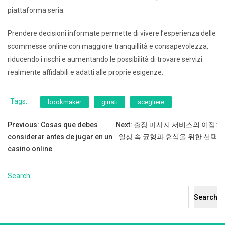
piattaforma seria.
Prendere decisioni informate permette di vivere l’esperienza delle
scommesse online con maggiore tranquillità e consapevolezza,
riducendo i rischi e aumentando le possibilità di trovare servizi
realmente affidabili e adatti alle proprie esigenze.
Tags:
bookmaker
giusti
scegliere
Post
Previous:
Cosas que debes
Next:
출장 마사지 서비스의 이점:
considerar antes de jugar en un
일상 속 균형과 휴식을 위한 선택
navigation
casino online
Search
Search