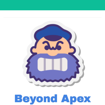
Skip
to
content