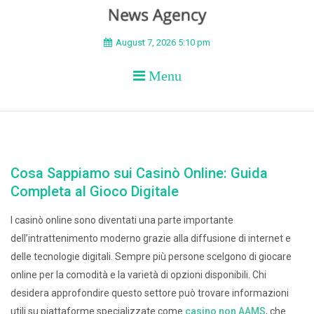
BEYOND APEX
August 7, 2026 5:10 pm
Menu
Cosa Sappiamo sui Casinò Online: Guida
Completa al Gioco Digitale
I casinò online sono diventati una parte importante
dell’intrattenimento moderno grazie alla diffusione di internet e
delle tecnologie digitali. Sempre più persone scelgono di giocare
online per la comodità e la varietà di opzioni disponibili. Chi
desidera approfondire questo settore può trovare informazioni
utili su piattaforme specializzate come
casino non AAMS
, che