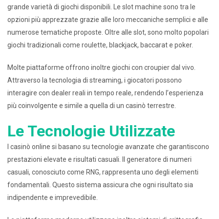
grande varietà di giochi disponibili. Le slot machine sono tra le
opzioni più apprezzate grazie alle loro meccaniche semplici e alle
numerose tematiche proposte. Oltre alle slot, sono molto popolari
giochi tradizionali come roulette, blackjack, baccarat e poker.
Molte piattaforme offrono inoltre giochi con croupier dal vivo.
Attraverso la tecnologia di streaming, i giocatori possono
interagire con dealer reali in tempo reale, rendendo l’esperienza
più coinvolgente e simile a quella di un casinò terrestre.
Le Tecnologie Utilizzate
I casinò online si basano su tecnologie avanzate che garantiscono
prestazioni elevate e risultati casuali. Il generatore di numeri
casuali, conosciuto come RNG, rappresenta uno degli elementi
fondamentali. Questo sistema assicura che ogni risultato sia
indipendente e imprevedibile.