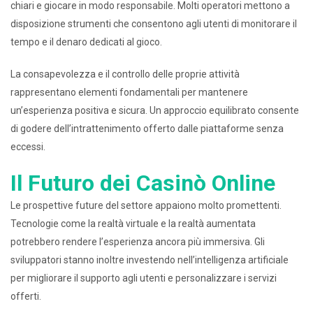
chiari e giocare in modo responsabile. Molti operatori mettono a
disposizione strumenti che consentono agli utenti di monitorare il
tempo e il denaro dedicati al gioco.
La consapevolezza e il controllo delle proprie attività
rappresentano elementi fondamentali per mantenere
un’esperienza positiva e sicura. Un approccio equilibrato consente
di godere dell’intrattenimento offerto dalle piattaforme senza
eccessi.
Il Futuro dei Casinò Online
Le prospettive future del settore appaiono molto promettenti.
Tecnologie come la realtà virtuale e la realtà aumentata
potrebbero rendere l’esperienza ancora più immersiva. Gli
sviluppatori stanno inoltre investendo nell’intelligenza artificiale
per migliorare il supporto agli utenti e personalizzare i servizi
offerti.