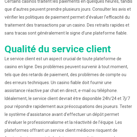
Certains casinos traitent les paiements en quelques heures, tandis
que d’autres peuvent prendre plusieurs jours. Consulter les avis et
vérifier les politiques de paiement permet d’évaluer l’efficacité du
traitement des transactions par un casino. Des retraits rapides et
sans tracas sont généralement le signe d’une plateforme fiable.
Qualité du service client
Le service client est un aspect crucial de toute plateforme de
casino en ligne. Des problèmes peuvent survenir à tout moment,
tels que des retards de paiement, des problèmes de compte ou
des erreurs techniques. Un casino fiable doit fournir une
assistance réactive par chat en direct, e-mail ou téléphone.
Idéalement, le service client devrait être disponible 24h/24 et 7j/7
pour répondre rapidement aux préoccupations des joueurs. Tester
le système d’assistance avant d’effectuer un dépôt permet
d’évaluer le professionnalisme et la réactivité de l’équipe. Les
plateformes offrant un service client médiocre risquent de