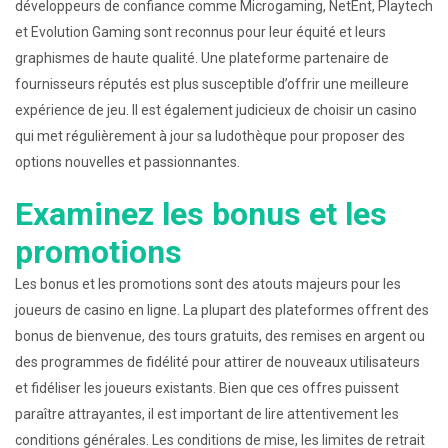
développeurs de confiance comme Microgaming, NetEnt, Playtech
et Evolution Gaming sont reconnus pour leur équité et leurs
graphismes de haute qualité. Une plateforme partenaire de
fournisseurs réputés est plus susceptible d’offrir une meilleure
expérience de jeu. Il est également judicieux de choisir un casino
qui met régulièrement à jour sa ludothèque pour proposer des
options nouvelles et passionnantes.
Examinez les bonus et les
promotions
Les bonus et les promotions sont des atouts majeurs pour les
joueurs de casino en ligne. La plupart des plateformes offrent des
bonus de bienvenue, des tours gratuits, des remises en argent ou
des programmes de fidélité pour attirer de nouveaux utilisateurs
et fidéliser les joueurs existants. Bien que ces offres puissent
paraître attrayantes, il est important de lire attentivement les
conditions générales. Les conditions de mise, les limites de retrait