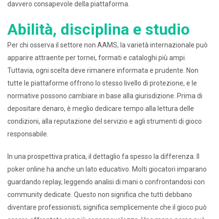
davvero consapevole della piattaforma.
Abilità, disciplina e studio
Per chi osserva il settore non AAMS, la varietà internazionale può
apparire attraente per tornei, formati e cataloghi più ampi.
Tuttavia, ogni scelta deve rimanere informata e prudente. Non
tutte le piattaforme offrono lo stesso livello di protezione, e le
normative possono cambiare in base alla giurisdizione. Prima di
depositare denaro, è meglio dedicare tempo alla lettura delle
condizioni, alla reputazione del servizio e agli strumenti di gioco
responsabile.
In una prospettiva pratica, il dettaglio fa spesso la differenza. Il
poker online ha anche un lato educativo. Molti giocatori imparano
guardando replay, leggendo analisi di mani o confrontandosi con
community dedicate. Questo non significa che tutti debbano
diventare professionisti; significa semplicemente che il gioco può