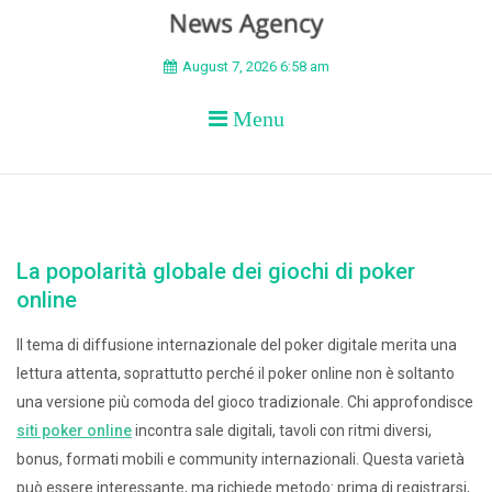
BEYOND APEX
August 7, 2026 6:58 am
Menu
La popolarità globale dei giochi di poker
online
Il tema di diffusione internazionale del poker digitale merita una
lettura attenta, soprattutto perché il poker online non è soltanto
una versione più comoda del gioco tradizionale. Chi approfondisce
siti poker online
incontra sale digitali, tavoli con ritmi diversi,
bonus, formati mobili e community internazionali. Questa varietà
può essere interessante, ma richiede metodo: prima di registrarsi,