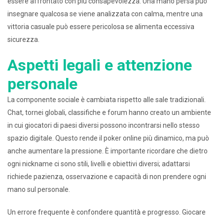
essere affrontato con più consapevolezza. Una mano persa può
insegnare qualcosa se viene analizzata con calma, mentre una
vittoria casuale può essere pericolosa se alimenta eccessiva
sicurezza.
Aspetti legali e attenzione
personale
La componente sociale è cambiata rispetto alle sale tradizionali.
Chat, tornei globali, classifiche e forum hanno creato un ambiente
in cui giocatori di paesi diversi possono incontrarsi nello stesso
spazio digitale. Questo rende il poker online più dinamico, ma può
anche aumentare la pressione. È importante ricordare che dietro
ogni nickname ci sono stili, livelli e obiettivi diversi; adattarsi
richiede pazienza, osservazione e capacità di non prendere ogni
mano sul personale.
Un errore frequente è confondere quantità e progresso. Giocare