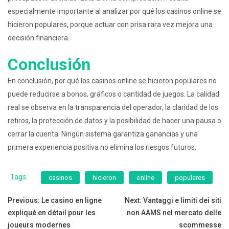
especialmente importante al analizar por qué los casinos online se
hicieron populares, porque actuar con prisa rara vez mejora una
decisión financiera.
Conclusión
En conclusión, por qué los casinos online se hicieron populares no
puede reducirse a bonos, gráficos o cantidad de juegos. La calidad
real se observa en la transparencia del operador, la claridad de los
retiros, la protección de datos y la posibilidad de hacer una pausa o
cerrar la cuenta. Ningún sistema garantiza ganancias y una
primera experiencia positiva no elimina los riesgos futuros.
Tags:
casinos
hicieron
online
populares
Post
Previous:
Le casino en ligne
Next:
Vantaggi e limiti dei siti
expliqué en détail pour les
non AAMS nel mercato delle
navigation
joueurs modernes
scommesse