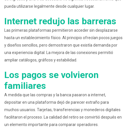
pueda utilizarse legalmente desde cualquier lugar.
Internet redujo las barreras
Las primeras plataformas permitieron acceder sin desplazarse
hasta un establecimiento físico. Al principio ofrecían pocos juegos
y diseños sencillos, pero demostraron que existía demanda por
una experiencia digital. La mejora de las conexiones permitió
ampliar catálogos, gráficos y estabilidad.
Los pagos se volvieron
familiares
A medida que las compras y la banca pasaron a internet,
depositar en una plataforma dejó de parecer extraño para
muchos usuarios. Tarjetas, transferencias y monederos digitales
facilitaron el proceso. La calidad del retiro se convirtió después en
un elemento importante para comparar operadores.