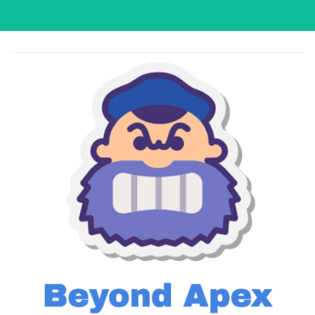
Skip
to
content