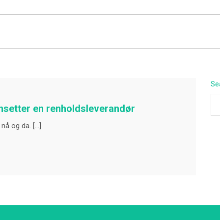
BEYOND APEX
Se
ansetter en renholdsleverandør
 nå og da. […]