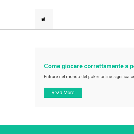
Come giocare correttamente a p
Entrare nel mondo del poker online significa c
Read More