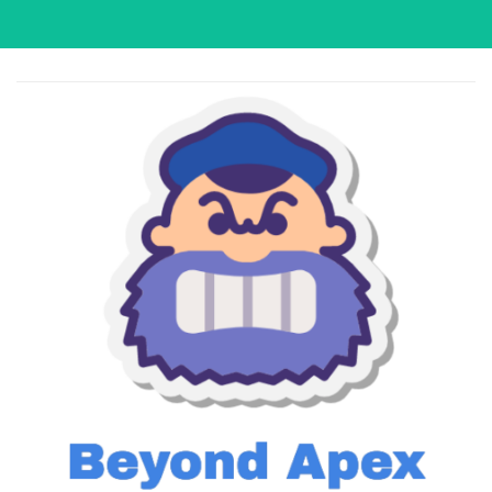
Skip
to
content