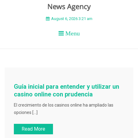
BEYOND APEX
August 6, 2026 3:21 am
Menu
Guía inicial para entender y utilizar un
casino online con prudencia
El crecimiento de los casinos online ha ampliado las
opciones […]
Read More