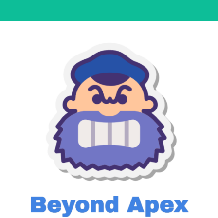
Skip
to
content