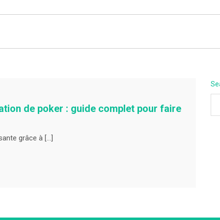
BEYOND APEX
Se
tion de poker : guide complet pour faire
sante grâce à […]