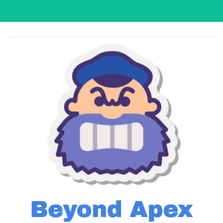
Skip
to
content