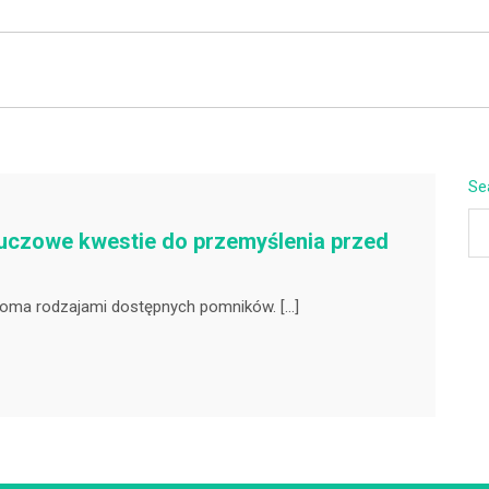
BEYOND APEX
Se
luczowe kwestie do przemyślenia przed
eloma rodzajami dostępnych pomników. […]