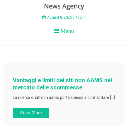
BEYOND APEX
August 8, 2026 3:16 pm
Menu
Vantaggi e limiti dei siti non AAMS nel
mercato delle scommesse
La ricerca di siti non aams porta spesso a confrontare […]
Read More