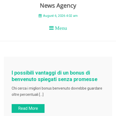
BEYOND APEX
August 6, 2026 4:02 am
Menu
I possibili vantaggi di un bonus di
benvenuto spiegati senza promesse
Chi cerca i migliori bonus benvenuto dovrebbe guardare
oltre percentuali […]
Read More