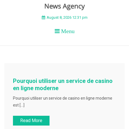
BEYOND APEX
August 8, 2026 12:31 pm
Menu
Pourquoi utiliser un service de casino
en ligne moderne
Pourquoi utiliser un service de casino en ligne moderne
est […]
Read More