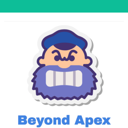
Skip
to
content