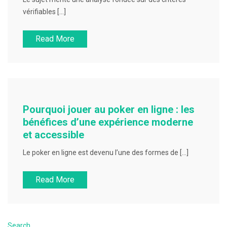
vérifiables […]
Read More
Pourquoi jouer au poker en ligne : les
bénéfices d’une expérience moderne
et accessible
Le poker en ligne est devenu l’une des formes de […]
Read More
Search