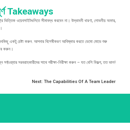
বপূর্ণ Takeaways
্রে ভিত্তিক ওয়েবসাইটগুলিতে সীমাবদ্ধ করবেন না। উদ্ভাবনী ধারণা, লোভনীয় অফার,
ণ।
েতে সবকিছু একটু চেষ্টা করুন. আপনার বিশেষীকরণ আবিষ্কার করতে ডেমো মোডে শুরু
হার করুন।
 সফ্টওয়্যার সরবরাহকারীদের সাথে পরীক্ষা-নিরীক্ষা করুন – যত বেশি বিকল্প, তত ভাল!
Next:
The Capabilities Of A Team Leader