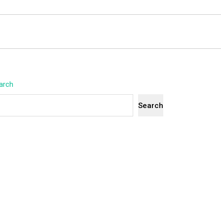
arch
Search