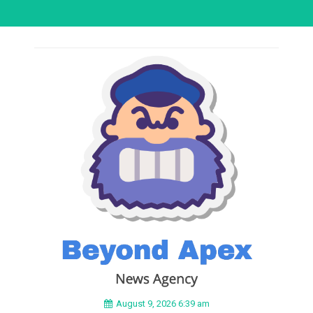
August 9, 2026 6:39 am