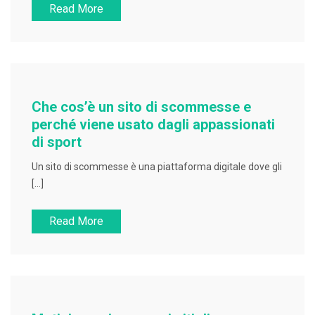
Read More
Che cos’è un sito di scommesse e
perché viene usato dagli appassionati
di sport
Un sito di scommesse è una piattaforma digitale dove gli
[…]
Read More