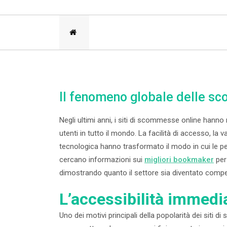
Il fenomeno globale delle s
Negli ultimi anni, i siti di scommesse online hanno 
utenti in tutto il mondo. La facilità di accesso, la v
tecnologica hanno trasformato il modo in cui le pers
cercano informazioni sui
migliori bookmaker
per 
dimostrando quanto il settore sia diventato compe
L’accessibilità immedi
Uno dei motivi principali della popolarità dei siti d