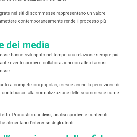
ntegrate nei siti di scommesse rappresentano un valore
commettere contemporaneamente rende il processo più
 e dei media
mmesse hanno sviluppato nel tempo una relazione sempre più
ante eventi sportivi e collaborazioni con atleti famosi
messe.
o a competizioni popolari, cresce anche la percezione di
no contribuisce alla normalizzazione delle scommesse come
etto. Pronostici condivisi, analisi sportive e contenuti
he alimentano l’interesse degli utenti.