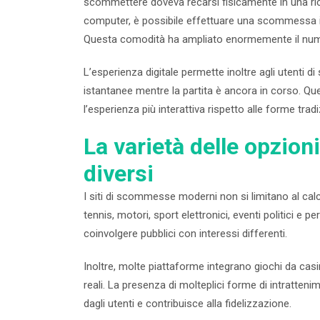
scommettere doveva recarsi fisicamente in una rice
computer, è possibile effettuare una scommessa i
Questa comodità ha ampliato enormemente il numer
L’esperienza digitale permette inoltre agli utenti d
istantanee mentre la partita è ancora in corso. Q
l’esperienza più interattiva rispetto alle forme tradi
La varietà delle opzioni
diversi
I siti di scommesse moderni non si limitano al calc
tennis, motori, sport elettronici, eventi politici e
coinvolgere pubblici con interessi differenti.
Inoltre, molte piattaforme integrano giochi da casin
reali. La presenza di molteplici forme di intratte
dagli utenti e contribuisce alla fidelizzazione.