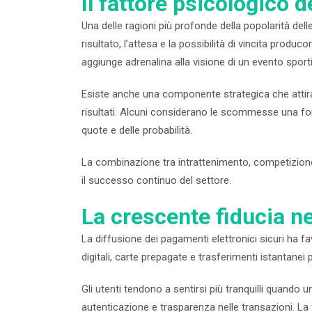
Il fattore psicologico d
Una delle ragioni più profonde della popolarità de
risultato, l’attesa e la possibilità di vincita pro
aggiunge adrenalina alla visione di un evento sport
Esiste anche una componente strategica che attira ut
risultati. Alcuni considerano le scommesse una for
quote e delle probabilità.
La combinazione tra intrattenimento, competizion
il successo continuo del settore.
La crescente fiducia ne
La diffusione dei pagamenti elettronici sicuri ha fa
digitali, carte prepagate e trasferimenti istantanei 
Gli utenti tendono a sentirsi più tranquilli quando 
autenticazione e trasparenza nelle transazioni. La