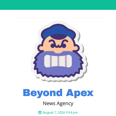
August 7, 2026 9:34 pm