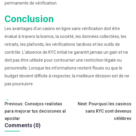
permanente de vérification.
Conclusion
Les avantages d’un casino en ligne sans vérification doit être
évalué à travers la licence, la société, les données collectées, les
retraits, les plafonds, les vérifications tardives et les outils de
contrôle. L’absence de KYC initial ne garantit jamais un gain et ne
doit pas être utilisée pour contourner une restriction légale ou
personnelle. Lorsque les informations restent floues ou que le
budget devient difficile à respecter, la meilleure décision est de ne
pas poursuivre.
Tags:
Post
Previous:
Consejos realistas
Next:
Pourquoi les casinos
para mejorar tus decisiones al
sans KYC sont devenus
navigation
apostar
célèbres
Comments (0)