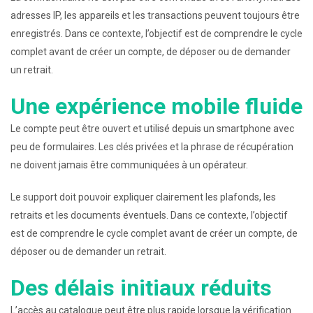
adresses IP, les appareils et les transactions peuvent toujours être
enregistrés. Dans ce contexte, l’objectif est de comprendre le cycle
complet avant de créer un compte, de déposer ou de demander
un retrait.
Une expérience mobile fluide
Le compte peut être ouvert et utilisé depuis un smartphone avec
peu de formulaires. Les clés privées et la phrase de récupération
ne doivent jamais être communiquées à un opérateur.
Le support doit pouvoir expliquer clairement les plafonds, les
retraits et les documents éventuels. Dans ce contexte, l’objectif
est de comprendre le cycle complet avant de créer un compte, de
déposer ou de demander un retrait.
Des délais initiaux réduits
L’accès au catalogue peut être plus rapide lorsque la vérification