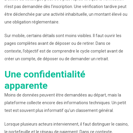
n’est pas demandée dès l’inscription. Une vérification tardive peut
être déclenchée par une activité inhabituelle, un montant élevé ou
une obligation réglementaire.
Sur mobile, certains détails sont moins visibles. Il faut ouvrir les
pages complètes avant de déposer ou de retirer. Dans ce
contexte, l’objectif est de comprendre le cycle complet avant de
créer un compte, de déposer ou de demander un retrait.
Une confidentialité
apparente
Moins de données peuvent être demandées au départ, mais la
plateforme collecte encore des informations techniques. Un petit
test est souvent plus informatif qu’un classement général.
Lorsque plusieurs acteurs interviennent, il faut distinguer le casino,
le portefeuille et le réseau de paiement. Dans ce contexte,