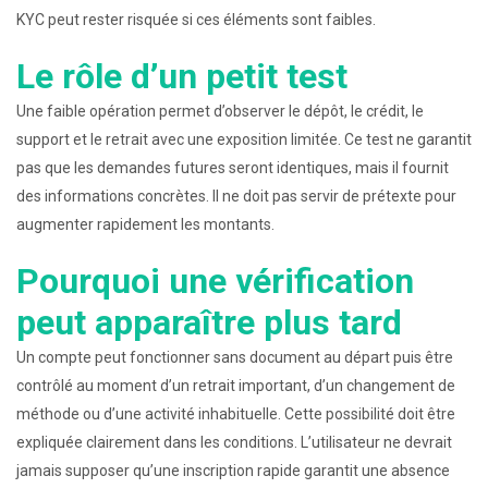
KYC peut rester risquée si ces éléments sont faibles.
Le rôle d’un petit test
Une faible opération permet d’observer le dépôt, le crédit, le
support et le retrait avec une exposition limitée. Ce test ne garantit
pas que les demandes futures seront identiques, mais il fournit
des informations concrètes. Il ne doit pas servir de prétexte pour
augmenter rapidement les montants.
Pourquoi une vérification
peut apparaître plus tard
Un compte peut fonctionner sans document au départ puis être
contrôlé au moment d’un retrait important, d’un changement de
méthode ou d’une activité inhabituelle. Cette possibilité doit être
expliquée clairement dans les conditions. L’utilisateur ne devrait
jamais supposer qu’une inscription rapide garantit une absence