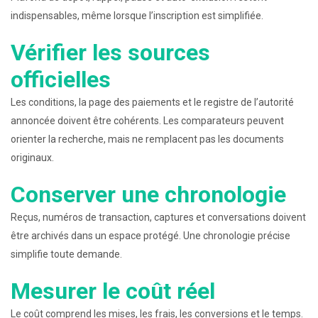
indispensables, même lorsque l’inscription est simplifiée.
Vérifier les sources
officielles
Les conditions, la page des paiements et le registre de l’autorité
annoncée doivent être cohérents. Les comparateurs peuvent
orienter la recherche, mais ne remplacent pas les documents
originaux.
Conserver une chronologie
Reçus, numéros de transaction, captures et conversations doivent
être archivés dans un espace protégé. Une chronologie précise
simplifie toute demande.
Mesurer le coût réel
Le coût comprend les mises, les frais, les conversions et le temps.