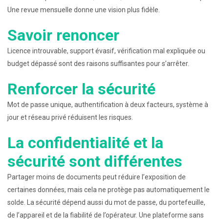
Une revue mensuelle donne une vision plus fidèle.
Savoir renoncer
Licence introuvable, support évasif, vérification mal expliquée ou
budget dépassé sont des raisons suffisantes pour s’arrêter.
Renforcer la sécurité
Mot de passe unique, authentification à deux facteurs, système à
jour et réseau privé réduisent les risques.
La confidentialité et la
sécurité sont différentes
Partager moins de documents peut réduire l’exposition de
certaines données, mais cela ne protège pas automatiquement le
solde. La sécurité dépend aussi du mot de passe, du portefeuille,
de l’appareil et de la fiabilité de l’opérateur. Une plateforme sans