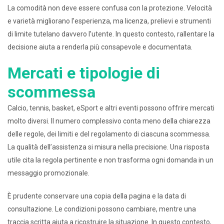
La comodità non deve essere confusa con la protezione. Velocità
e varietà migliorano l’esperienza, ma licenza, prelievi e strumenti
di limite tutelano davvero l’utente. In questo contesto, rallentare la
decisione aiuta a renderla più consapevole e documentata.
Mercati e tipologie di
scommessa
Calcio, tennis, basket, eSport e altri eventi possono offrire mercati
molto diversi. Il numero complessivo conta meno della chiarezza
delle regole, dei limiti e del regolamento di ciascuna scommessa.
La qualità dell’assistenza si misura nella precisione. Una risposta
utile cita la regola pertinente e non trasforma ogni domanda in un
messaggio promozionale.
È prudente conservare una copia della pagina e la data di
consultazione. Le condizioni possono cambiare, mentre una
traccia scritta aiuta a ricostruire la situazione. In questo contesto,