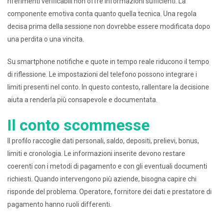
riferimenti verificabili non offre informazioni sufficienti. La
componente emotiva conta quanto quella tecnica. Una regola
decisa prima della sessione non dovrebbe essere modificata dopo
una perdita o una vincita.
Su smartphone notifiche e quote in tempo reale riducono il tempo
di riflessione. Le impostazioni del telefono possono integrare i
limiti presenti nel conto. In questo contesto, rallentare la decisione
aiuta a renderla più consapevole e documentata.
Il conto scommesse
Il profilo raccoglie dati personali, saldo, depositi, prelievi, bonus,
limiti e cronologia. Le informazioni inserite devono restare
coerenti con i metodi di pagamento e con gli eventuali documenti
richiesti. Quando intervengono più aziende, bisogna capire chi
risponde del problema. Operatore, fornitore dei dati e prestatore di
pagamento hanno ruoli differenti.