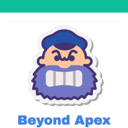
Skip
to
content