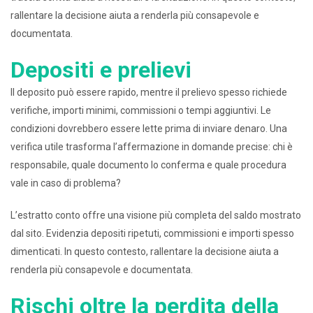
rallentare la decisione aiuta a renderla più consapevole e
documentata.
Depositi e prelievi
Il deposito può essere rapido, mentre il prelievo spesso richiede
verifiche, importi minimi, commissioni o tempi aggiuntivi. Le
condizioni dovrebbero essere lette prima di inviare denaro. Una
verifica utile trasforma l’affermazione in domande precise: chi è
responsabile, quale documento lo conferma e quale procedura
vale in caso di problema?
L’estratto conto offre una visione più completa del saldo mostrato
dal sito. Evidenzia depositi ripetuti, commissioni e importi spesso
dimenticati. In questo contesto, rallentare la decisione aiuta a
renderla più consapevole e documentata.
Rischi oltre la perdita della