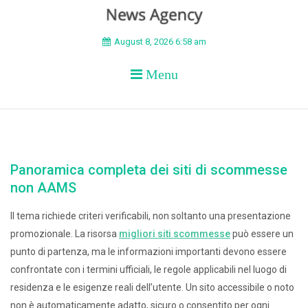
BEYOND APEX
August 8, 2026 6:58 am
Menu
Panoramica completa dei siti di scommesse
non AAMS
Il tema richiede criteri verificabili, non soltanto una presentazione
promozionale. La risorsa
migliori siti scommesse
può essere un
punto di partenza, ma le informazioni importanti devono essere
confrontate con i termini ufficiali, le regole applicabili nel luogo di
residenza e le esigenze reali dell’utente. Un sito accessibile o noto
non è automaticamente adatto, sicuro o consentito per ogni