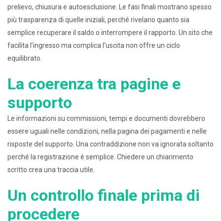
prelievo, chiusura e autoesclusione. Le fasi finali mostrano spesso
più trasparenza di quelle iniziali, perché rivelano quanto sia
semplice recuperare il saldo o interrompere il rapporto. Un sito che
facilita l’ingresso ma complica l’uscita non offre un ciclo
equilibrato.
La coerenza tra pagine e
supporto
Le informazioni su commissioni, tempi e documenti dovrebbero
essere uguali nelle condizioni, nella pagina dei pagamenti e nelle
risposte del supporto. Una contraddizione non va ignorata soltanto
perché la registrazione è semplice. Chiedere un chiarimento
scritto crea una traccia utile.
Un controllo finale prima di
procedere