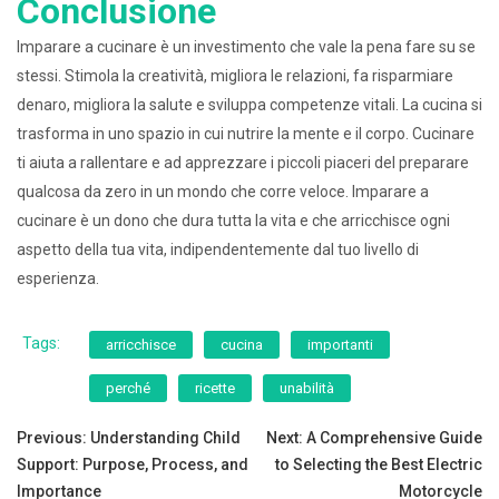
Conclusione
Imparare a cucinare è un investimento che vale la pena fare su se
stessi. Stimola la creatività, migliora le relazioni, fa risparmiare
denaro, migliora la salute e sviluppa competenze vitali. La cucina si
trasforma in uno spazio in cui nutrire la mente e il corpo. Cucinare
ti aiuta a rallentare e ad apprezzare i piccoli piaceri del preparare
qualcosa da zero in un mondo che corre veloce. Imparare a
cucinare è un dono che dura tutta la vita e che arricchisce ogni
aspetto della tua vita, indipendentemente dal tuo livello di
esperienza.
Tags:
arricchisce
cucina
importanti
perché
ricette
unabilità
Post
Previous:
Understanding Child
Next:
A Comprehensive Guide
Support: Purpose, Process, and
to Selecting the Best Electric
navigation
Importance
Motorcycle