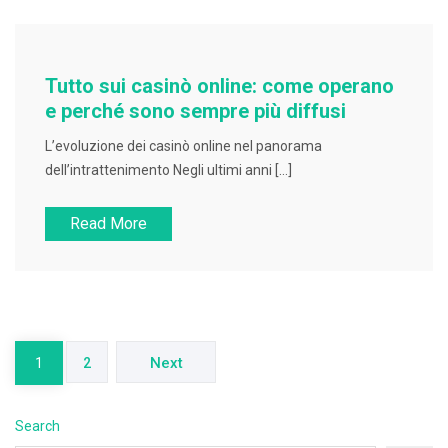
Tutto sui casinò online: come operano
e perché sono sempre più diffusi
L’evoluzione dei casinò online nel panorama
dell’intrattenimento Negli ultimi anni […]
Read More
Posts
pagination
Next
1
2
Search