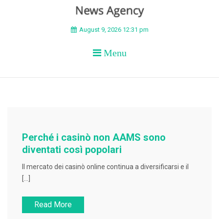
BEYOND APEX
August 9, 2026 12:31 pm
Menu
Perché i casinò non AAMS sono
diventati così popolari
Il mercato dei casinò online continua a diversificarsi e il
[…]
Read More