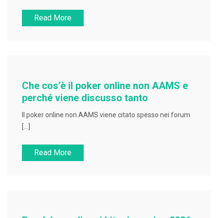
Read More
Che cos’è il poker online non AAMS e
perché viene discusso tanto
Il poker online non AAMS viene citato spesso nei forum
[…]
Read More