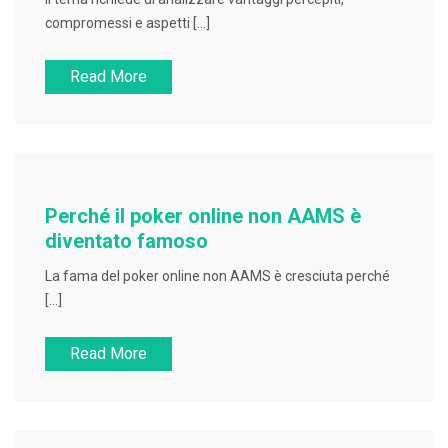
compromessi e aspetti […]
Read More
Perché il poker online non AAMS è
diventato famoso
La fama del poker online non AAMS è cresciuta perché
[…]
Read More