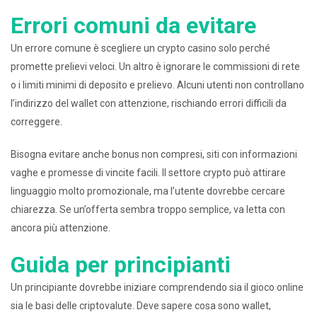
Errori comuni da evitare
Un errore comune è scegliere un crypto casino solo perché
promette prelievi veloci. Un altro è ignorare le commissioni di rete
o i limiti minimi di deposito e prelievo. Alcuni utenti non controllano
l’indirizzo del wallet con attenzione, rischiando errori difficili da
correggere.
Bisogna evitare anche bonus non compresi, siti con informazioni
vaghe e promesse di vincite facili. Il settore crypto può attirare
linguaggio molto promozionale, ma l’utente dovrebbe cercare
chiarezza. Se un’offerta sembra troppo semplice, va letta con
ancora più attenzione.
Guida per principianti
Un principiante dovrebbe iniziare comprendendo sia il gioco online
sia le basi delle criptovalute. Deve sapere cosa sono wallet,