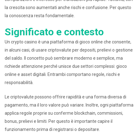
la crescita sono aumentati anche rischi e confusione. Per questo
la conoscenza resta fondamentale.
Significato e contesto
Un crypto casino è una piattaforma di gioco online che consente,
in alcuni casi, di usare criptovalute per depositi, prelievi o gestione
del saldo. Il concetto può sembrare moderno e semplice, ma
richiede attenzione perché unisce due settori complessi: gioco
online e asset digitali. Entrambi comportano regole, rischi e
responsabilità.
Le criptovalute possono offrire rapidità e una forma diversa di
pagamento, ma il loro valore può variare. Inoltre, ogni piattaforma
applica regole proprie su conferme blockchain, commissioni,
bonus, prelievi e limiti. Per questo è importante capire il
funzionamento prima di registrarsi o depositare.