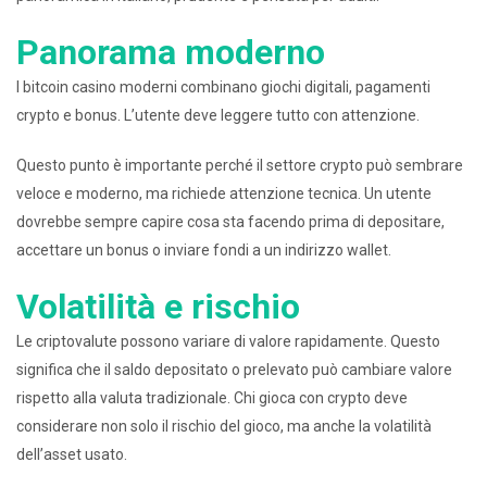
Panorama moderno
I bitcoin casino moderni combinano giochi digitali, pagamenti
crypto e bonus. L’utente deve leggere tutto con attenzione.
Questo punto è importante perché il settore crypto può sembrare
veloce e moderno, ma richiede attenzione tecnica. Un utente
dovrebbe sempre capire cosa sta facendo prima di depositare,
accettare un bonus o inviare fondi a un indirizzo wallet.
Volatilità e rischio
Le criptovalute possono variare di valore rapidamente. Questo
significa che il saldo depositato o prelevato può cambiare valore
rispetto alla valuta tradizionale. Chi gioca con crypto deve
considerare non solo il rischio del gioco, ma anche la volatilità
dell’asset usato.