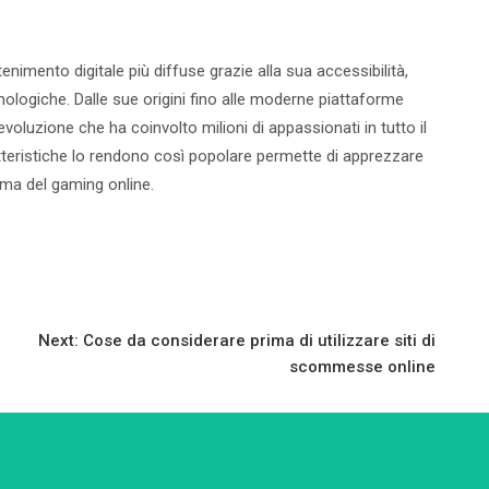
tenimento digitale più diffuse grazie alla sua accessibilità,
cnologiche. Dalle sue origini fino alle moderne piattaforme
evoluzione che ha coinvolto milioni di appassionati in tutto il
eristiche lo rendono così popolare permette di apprezzare
ma del gaming online.
Next:
Cose da considerare prima di utilizzare siti di
scommesse online