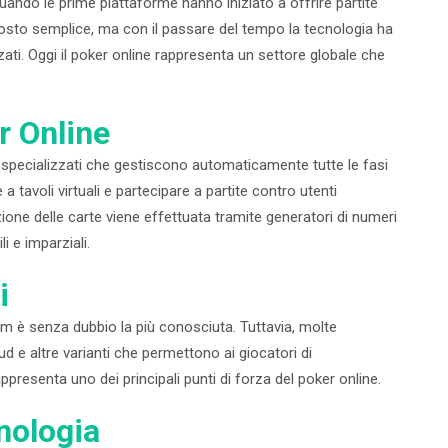
 quando le prime piattaforme hanno iniziato a offrire partite
ttosto semplice, ma con il passare del tempo la tecnologia ha
ti. Oggi il poker online rappresenta un settore globale che
r Online
 specializzati che gestiscono automaticamente tutte le fasi
a tavoli virtuali e partecipare a partite contro utenti
zione delle carte viene effettuata tramite generatori di numeri
li e imparziali.
i
’em è senza dubbio la più conosciuta. Tuttavia, molte
e altre varianti che permettono ai giocatori di
ppresenta uno dei principali punti di forza del poker online.
nologia