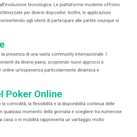
a all’evoluzione tecnologica. Le piattaforme moderne offrono
ttimizzate per diversi dispositivi. Inoltre, le applicazioni
consentendo agli utenti di partecipare alle partite ovunque si
e
 è la presenza di una vasta community internazionale. I
enienti da diversi paesi, scoprendo nuovi approcci e
r online un’esperienza particolarmente dinamica e
el Poker Online
a comodità, la flessibilità e la disponibilità continua delle
 in qualsiasi momento della giornata e scegliere tra numerose
e da casa o in mobilità rappresenta un vantaggio molto