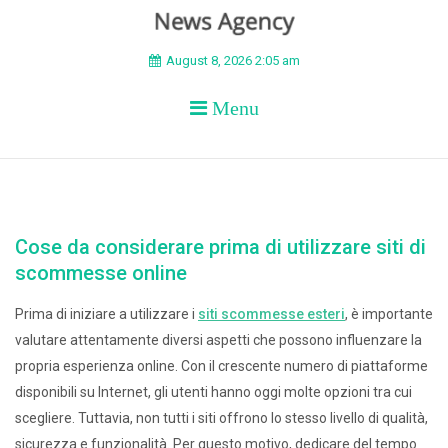
BEYOND APEX
August 8, 2026 2:05 am
Menu
Cose da considerare prima di utilizzare siti di
scommesse online
Prima di iniziare a utilizzare i
siti scommesse esteri
, è importante
valutare attentamente diversi aspetti che possono influenzare la
propria esperienza online. Con il crescente numero di piattaforme
disponibili su Internet, gli utenti hanno oggi molte opzioni tra cui
scegliere. Tuttavia, non tutti i siti offrono lo stesso livello di qualità,
sicurezza e funzionalità. Per questo motivo, dedicare del tempo