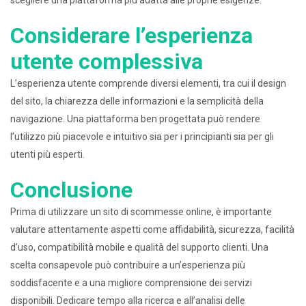
scegliere una piattaforma più adatta alle proprie esigenze.
Considerare l’esperienza
utente complessiva
L’esperienza utente comprende diversi elementi, tra cui il design
del sito, la chiarezza delle informazioni e la semplicità della
navigazione. Una piattaforma ben progettata può rendere
l’utilizzo più piacevole e intuitivo sia per i principianti sia per gli
utenti più esperti.
Conclusione
Prima di utilizzare un sito di scommesse online, è importante
valutare attentamente aspetti come affidabilità, sicurezza, facilità
d’uso, compatibilità mobile e qualità del supporto clienti. Una
scelta consapevole può contribuire a un’esperienza più
soddisfacente e a una migliore comprensione dei servizi
disponibili. Dedicarе tempo alla ricerca e all’analisi delle