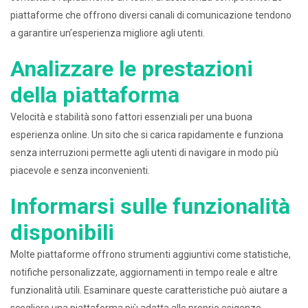
piattaforme che offrono diversi canali di comunicazione tendono
a garantire un’esperienza migliore agli utenti.
Analizzare le prestazioni
della piattaforma
Velocità e stabilità sono fattori essenziali per una buona
esperienza online. Un sito che si carica rapidamente e funziona
senza interruzioni permette agli utenti di navigare in modo più
piacevole e senza inconvenienti.
Informarsi sulle funzionalità
disponibili
Molte piattaforme offrono strumenti aggiuntivi come statistiche,
notifiche personalizzate, aggiornamenti in tempo reale e altre
funzionalità utili. Esaminare queste caratteristiche può aiutare a