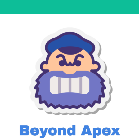
Skip
to
content