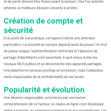
et de perte doivent être fixées avant la session. Une fois la limite
atteinte, la meilleure décision consiste à arrêter.
Création de compte et
sécurité
D’un point de vue pratique, cet aspect mérite une attention
particulière. La sécurité du compte dépend aussi du joueur. Un mot
de passe unique, l’authentification renforcée et l’absence de
partage d’identifiants sont essentiels. Il vaut mieux éviter les
réseaux Wi-Fi publics et se déconnecter des appareils partagés.
Une plateforme sérieuse protège la connexion, mais l’utilisateur
reste responsable de la confidentialité de ses accès.
Popularité et évolution
Une décision responsable commence par une bonne
compréhension de ce facteur. Le casino en ligne s’est développé
grâce à internet, au paiement numérique et aux smartphones. Les